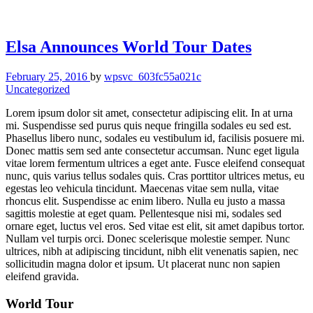
Elsa Announces World Tour Dates
February 25, 2016
by
wpsvc_603fc55a021c
Uncategorized
Lorem ipsum dolor sit amet, consectetur adipiscing elit. In at urna
mi. Suspendisse sed purus quis neque fringilla sodales eu sed est.
Phasellus libero nunc, sodales eu vestibulum id, facilisis posuere mi.
Donec mattis sem sed ante consectetur accumsan. Nunc eget ligula
vitae lorem fermentum ultrices a eget ante. Fusce eleifend consequat
nunc, quis varius tellus sodales quis. Cras porttitor ultrices metus, eu
egestas leo vehicula tincidunt. Maecenas vitae sem nulla, vitae
rhoncus elit. Suspendisse ac enim libero. Nulla eu justo a massa
sagittis molestie at eget quam. Pellentesque nisi mi, sodales sed
ornare eget, luctus vel eros. Sed vitae est elit, sit amet dapibus tortor.
Nullam vel turpis orci. Donec scelerisque molestie semper. Nunc
ultrices, nibh at adipiscing tincidunt, nibh elit venenatis sapien, nec
sollicitudin magna dolor et ipsum. Ut placerat nunc non sapien
eleifend gravida.
World Tour