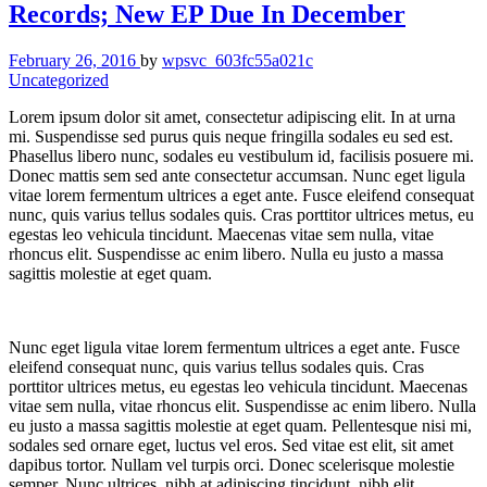
Records; New EP Due In December
February 26, 2016
by
wpsvc_603fc55a021c
Uncategorized
Lorem ipsum dolor sit amet, consectetur adipiscing elit. In at urna
mi. Suspendisse sed purus quis neque fringilla sodales eu sed est.
Phasellus libero nunc, sodales eu vestibulum id, facilisis posuere mi.
Donec mattis sem sed ante consectetur accumsan. Nunc eget ligula
vitae lorem fermentum ultrices a eget ante. Fusce eleifend consequat
nunc, quis varius tellus sodales quis. Cras porttitor ultrices metus, eu
egestas leo vehicula tincidunt. Maecenas vitae sem nulla, vitae
rhoncus elit. Suspendisse ac enim libero. Nulla eu justo a massa
sagittis molestie at eget quam.
Nunc eget ligula vitae lorem fermentum ultrices a eget ante. Fusce
eleifend consequat nunc, quis varius tellus sodales quis. Cras
porttitor ultrices metus, eu egestas leo vehicula tincidunt. Maecenas
vitae sem nulla, vitae rhoncus elit. Suspendisse ac enim libero. Nulla
eu justo a massa sagittis molestie at eget quam. Pellentesque nisi mi,
sodales sed ornare eget, luctus vel eros. Sed vitae est elit, sit amet
dapibus tortor. Nullam vel turpis orci. Donec scelerisque molestie
semper. Nunc ultrices, nibh at adipiscing tincidunt, nibh elit