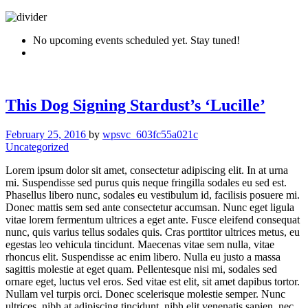
No upcoming events scheduled yet. Stay tuned!
This Dog Signing Stardust’s ‘Lucille’
February 25, 2016
by
wpsvc_603fc55a021c
Uncategorized
Lorem ipsum dolor sit amet, consectetur adipiscing elit. In at urna
mi. Suspendisse sed purus quis neque fringilla sodales eu sed est.
Phasellus libero nunc, sodales eu vestibulum id, facilisis posuere mi.
Donec mattis sem sed ante consectetur accumsan. Nunc eget ligula
vitae lorem fermentum ultrices a eget ante. Fusce eleifend consequat
nunc, quis varius tellus sodales quis. Cras porttitor ultrices metus, eu
egestas leo vehicula tincidunt. Maecenas vitae sem nulla, vitae
rhoncus elit. Suspendisse ac enim libero. Nulla eu justo a massa
sagittis molestie at eget quam. Pellentesque nisi mi, sodales sed
ornare eget, luctus vel eros. Sed vitae est elit, sit amet dapibus tortor.
Nullam vel turpis orci. Donec scelerisque molestie semper. Nunc
ultrices, nibh at adipiscing tincidunt, nibh elit venenatis sapien, nec