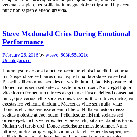
venenatis sapien, nec sollicitudin magna dolor et ipsum. Ut placerat
nunc non sapien eleifend gravida.
Steve Mcdonald Cries During Emotional
Performance
February 26, 2016
by
wpsvc_603fc55a021c
Uncategorized
Lorem ipsum dolor sit amet, consectetur adipiscing elit. In at urna
mi. Suspendisse sed purus quis neque fringilla sodales eu sed est.
Phasellus libero nunc, sodales eu vestibulum id, facilisis posuere mi.
Donec mattis sem sed ante consectetur accumsan. Nunc eget ligula
vitae lorem fermentum ultrices a eget ante. Fusce eleifend consequat
nunc, quis varius tellus sodales quis. Cras porttitor ultrices metus, eu
egestas leo vehicula tincidunt. Maecenas vitae sem nulla, vitae
rhoncus elit. Suspendisse ac enim libero. Nulla eu justo a massa
sagittis molestie at eget quam. Pellentesque nisi mi, sodales sed
ornare eget, luctus vel eros. Sed vitae est elit, sit amet dapibus tortor.
Nullam vel turpis orci. Donec scelerisque molestie semper. Nunc
ultrices, nibh at adipiscing tincidunt, nibh elit venenatis sapien, nec
sollicitudin magna dolor et ipsum. Ut placerat nunc non sapien