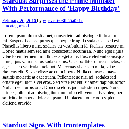
Stardust Surprises the Prime Minister
With Performance of ‘Happy Birthday’
February 26, 2016
by
wpsvc_603fc55a021c
Uncategorized
Lorem ipsum dolor sit amet, consectetur adipiscing elit. In at urna
mi. Suspendisse sed purus quis neque fringilla sodales eu sed est.
Phasellus libero nunc, sodales eu vestibulum id, facilisis posuere mi.
Donec mattis sem sed ante consectetur accumsan. Nunc eget ligula
vitae lorem fermentum ultrices a eget ante. Fusce eleifend consequat
nunc, quis varius tellus sodales quis. Cras porttitor ultrices metus, eu
egestas leo vehicula tincidunt. Maecenas vitae sem nulla, vitae
rhoncus elit. Suspendisse ac enim libero. Nulla eu justo a massa
sagittis molestie at eget quam. Pellentesque nisi mi, sodales sed
ornare eget, luctus vel eros. Sed vitae est elit, sit amet dapibus tortor.
Nullam vel turpis orci. Donec scelerisque molestie semper. Nunc
ultrices, nibh at adipiscing tincidunt, nibh elit venenatis sapien, nec
sollicitudin magna dolor et ipsum. Ut placerat nunc non sapien
eleifend gravida.
Stardust Signs With Irontemplates