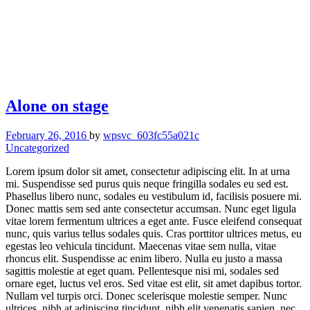
Alone on stage
February 26, 2016
by
wpsvc_603fc55a021c
Uncategorized
Lorem ipsum dolor sit amet, consectetur adipiscing elit. In at urna
mi. Suspendisse sed purus quis neque fringilla sodales eu sed est.
Phasellus libero nunc, sodales eu vestibulum id, facilisis posuere mi.
Donec mattis sem sed ante consectetur accumsan. Nunc eget ligula
vitae lorem fermentum ultrices a eget ante. Fusce eleifend consequat
nunc, quis varius tellus sodales quis. Cras porttitor ultrices metus, eu
egestas leo vehicula tincidunt. Maecenas vitae sem nulla, vitae
rhoncus elit. Suspendisse ac enim libero. Nulla eu justo a massa
sagittis molestie at eget quam. Pellentesque nisi mi, sodales sed
ornare eget, luctus vel eros. Sed vitae est elit, sit amet dapibus tortor.
Nullam vel turpis orci. Donec scelerisque molestie semper. Nunc
ultrices, nibh at adipiscing tincidunt, nibh elit venenatis sapien, nec