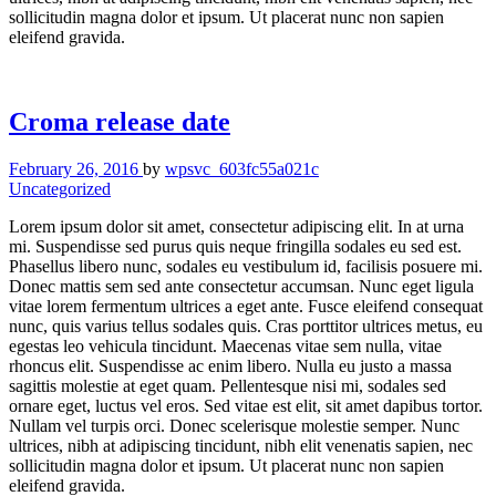
sollicitudin magna dolor et ipsum. Ut placerat nunc non sapien
eleifend gravida.
Croma release date
February 26, 2016
by
wpsvc_603fc55a021c
Uncategorized
Lorem ipsum dolor sit amet, consectetur adipiscing elit. In at urna
mi. Suspendisse sed purus quis neque fringilla sodales eu sed est.
Phasellus libero nunc, sodales eu vestibulum id, facilisis posuere mi.
Donec mattis sem sed ante consectetur accumsan. Nunc eget ligula
vitae lorem fermentum ultrices a eget ante. Fusce eleifend consequat
nunc, quis varius tellus sodales quis. Cras porttitor ultrices metus, eu
egestas leo vehicula tincidunt. Maecenas vitae sem nulla, vitae
rhoncus elit. Suspendisse ac enim libero. Nulla eu justo a massa
sagittis molestie at eget quam. Pellentesque nisi mi, sodales sed
ornare eget, luctus vel eros. Sed vitae est elit, sit amet dapibus tortor.
Nullam vel turpis orci. Donec scelerisque molestie semper. Nunc
ultrices, nibh at adipiscing tincidunt, nibh elit venenatis sapien, nec
sollicitudin magna dolor et ipsum. Ut placerat nunc non sapien
eleifend gravida.