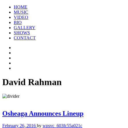
HOME
MUSIC
VIDEO
BIO
GALLERY
SHOWS
CONTACT
David Rahman
Osheaga Announces Lineup
February 26, 2016
by
wpsvc_603fc55a021c