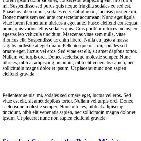
Lorem ipsum dolor sit amet, consectetur adipiscing elit. In at urna
mi. Suspendisse sed purus quis neque fringilla sodales eu sed est.
Phasellus libero nunc, sodales eu vestibulum id, facilisis posuere mi.
Donec mattis sem sed ante consectetur accumsan. Nunc eget ligula
vitae lorem fermentum ultrices a eget ante. Fusce eleifend consequat
nunc, quis varius tellus sodales quis. Cras porttitor ultrices metus, eu
egestas leo vehicula tincidunt. Maecenas vitae sem nulla, vitae
rhoncus elit. Suspendisse ac enim libero. Nulla eu justo a massa
sagittis molestie at eget quam. Pellentesque nisi mi, sodales sed
ornare eget, luctus vel eros. Sed vitae est elit, sit amet dapibus tortor.
Nullam vel turpis orci. Donec scelerisque molestie semper. Nunc
ultrices, nibh at adipiscing tincidunt, nibh elit venenatis sapien, nec
sollicitudin magna dolor et ipsum. Ut placerat nunc non sapien
eleifend gravida.
Pellentesque nisi mi, sodales sed ornare eget, luctus vel eros. Sed
vitae est elit, sit amet dapibus tortor. Nullam vel turpis orci. Donec
scelerisque molestie semper. Nunc ultrices, nibh at adipiscing
tincidunt, nibh elit venenatis sapien, nec sollicitudin magna dolor et
ipsum. Ut placerat nunc non sapien eleifend gravida.