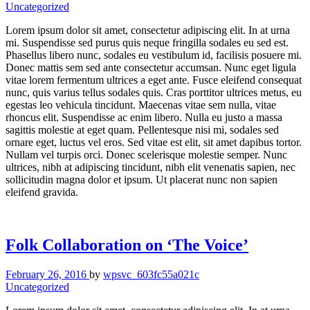
Uncategorized
Lorem ipsum dolor sit amet, consectetur adipiscing elit. In at urna
mi. Suspendisse sed purus quis neque fringilla sodales eu sed est.
Phasellus libero nunc, sodales eu vestibulum id, facilisis posuere mi.
Donec mattis sem sed ante consectetur accumsan. Nunc eget ligula
vitae lorem fermentum ultrices a eget ante. Fusce eleifend consequat
nunc, quis varius tellus sodales quis. Cras porttitor ultrices metus, eu
egestas leo vehicula tincidunt. Maecenas vitae sem nulla, vitae
rhoncus elit. Suspendisse ac enim libero. Nulla eu justo a massa
sagittis molestie at eget quam. Pellentesque nisi mi, sodales sed
ornare eget, luctus vel eros. Sed vitae est elit, sit amet dapibus tortor.
Nullam vel turpis orci. Donec scelerisque molestie semper. Nunc
ultrices, nibh at adipiscing tincidunt, nibh elit venenatis sapien, nec
sollicitudin magna dolor et ipsum. Ut placerat nunc non sapien
eleifend gravida.
Folk Collaboration on ‘The Voice’
February 26, 2016
by
wpsvc_603fc55a021c
Uncategorized