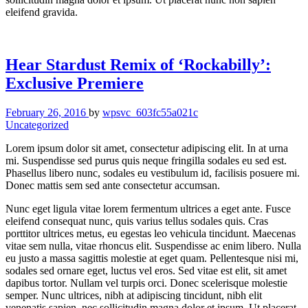
eleifend gravida.
Hear Stardust Remix of ‘Rockabilly’:
Exclusive Premiere
February 26, 2016
by
wpsvc_603fc55a021c
Uncategorized
Lorem ipsum dolor sit amet, consectetur adipiscing elit. In at urna
mi. Suspendisse sed purus quis neque fringilla sodales eu sed est.
Phasellus libero nunc, sodales eu vestibulum id, facilisis posuere mi.
Donec mattis sem sed ante consectetur accumsan.
Nunc eget ligula vitae lorem fermentum ultrices a eget ante. Fusce
eleifend consequat nunc, quis varius tellus sodales quis. Cras
porttitor ultrices metus, eu egestas leo vehicula tincidunt. Maecenas
vitae sem nulla, vitae rhoncus elit. Suspendisse ac enim libero. Nulla
eu justo a massa sagittis molestie at eget quam. Pellentesque nisi mi,
sodales sed ornare eget, luctus vel eros. Sed vitae est elit, sit amet
dapibus tortor. Nullam vel turpis orci. Donec scelerisque molestie
semper. Nunc ultrices, nibh at adipiscing tincidunt, nibh elit
venenatis sapien, nec sollicitudin magna dolor et ipsum. Ut placerat